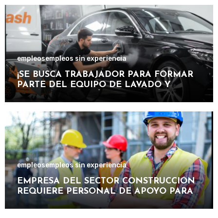
TURÍSTICAS.
empleos
empleos sin experiencia
¡SE BUSCA TRABAJADOR PARA FORMAR
PARTE DEL EQUIPO DE LAVADO Y
CUIDADO DE VEHÍCULOS EN
IMPORTANTE CENTRO DE SERVICIOS
AUTOMOTRICES!
empleos
empleos sin experiencia
EMPRESA DEL SECTOR CONSTRUCCIÓN
REQUIERE PERSONAL DE APOYO PARA
PARTICIPAR EN PROYECTOS DE OBRAS,
MANTENIMIENTO E INFRAESTRUCTURA