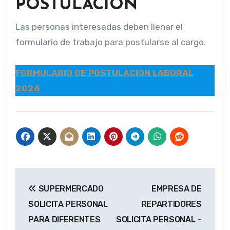
POSTULACIÓN
Las personas interesadas deben llenar el
formulario de trabajo para postularse al cargo.
FORMULARIO DE POSTULACION LABORAL
2026
Navegación
SUPERMERCADO
EMPRESA DE
de
SOLICITA PERSONAL
REPARTIDORES
entradas
PARA DIFERENTES
SOLICITA PERSONAL –