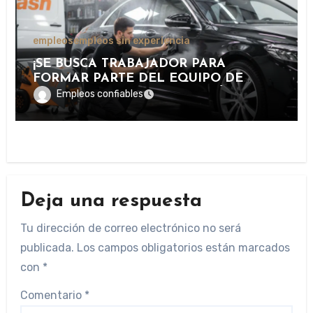
empleos
empleos sin experiencia
¡SE BUSCA TRABAJADOR PARA
FORMAR PARTE DEL EQUIPO DE
LAVADO Y CUIDADO DE VEHÍCULOS
Empleos confiables
EN IMPORTANTE CENTRO DE
SERVICIOS AUTOMOTRICES!
Deja una respuesta
Tu dirección de correo electrónico no será
publicada.
Los campos obligatorios están marcados
con
*
Comentario
*