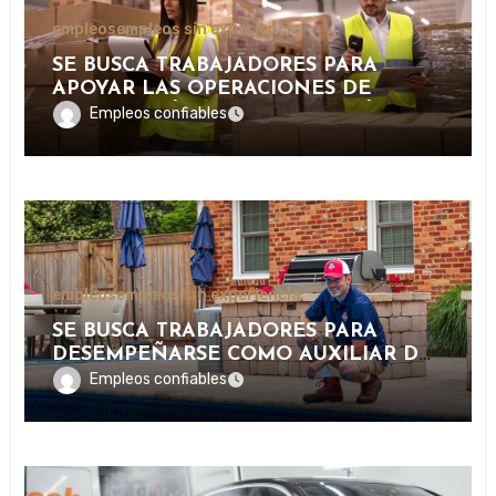
empleos
empleos sin experiencia
SE BUSCA TRABAJADORES PARA
APOYAR LAS OPERACIONES DE
DISTRIBUCIÓN Y ORGANIZACIÓN DE
Empleos confiables
PAQUETERÍA EN IMPORTANTE
EMPRESA LOGÍSTICA
empleos
empleos sin experiencia
SE BUSCA TRABAJADORES PARA
DESEMPEÑARSE COMO AUXILIAR DE
PISCINA EN INSTALACIONES
Empleos confiables
RECREATIVAS, DEPORTIVAS Y
TURÍSTICAS.