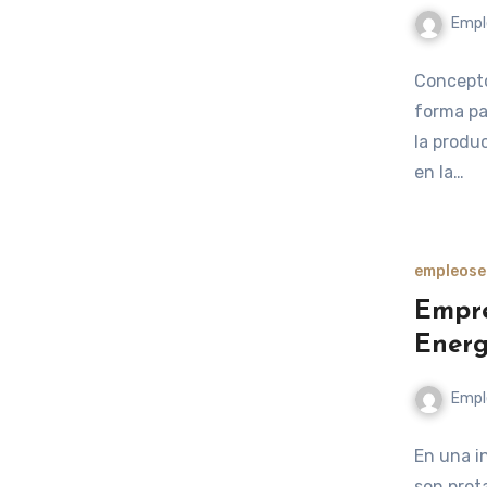
Empl
Concepto
forma pa
la produ
en la…
empleos
e
Empre
Energ
Empl
En una in
son prot