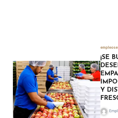
empleos
e
¡SE 
DES
EMPA
IMPO
Y DI
FRES
Empl