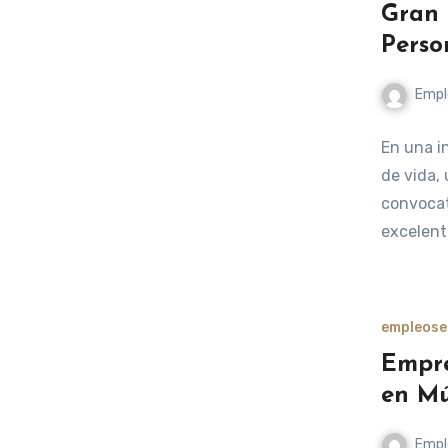
Gran 
Perso
Empl
En una in
de vida,
convocat
excelent
empleos
e
Empre
en Mú
Empl