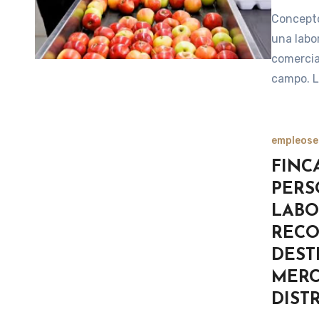
Concepto
una labo
comercia
campo. 
empleos
e
FINC
PERS
LABO
RECO
DEST
MERC
DIST