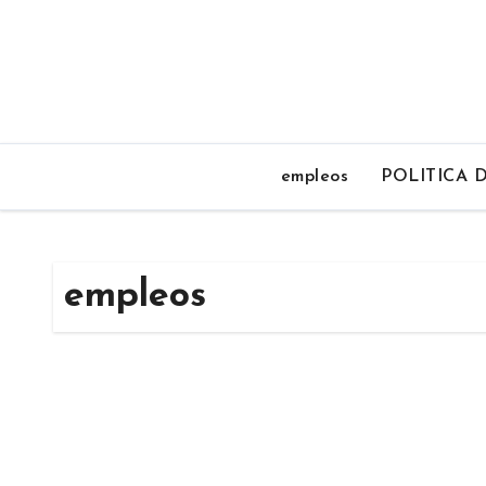
Saltar
al
contenido
empleos
POLITICA 
empleos