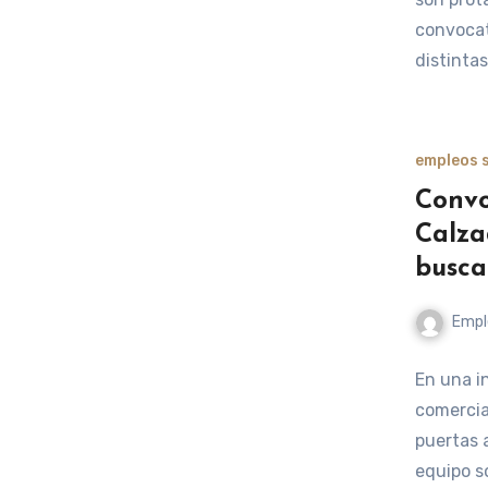
convocat
distintas
empleos s
Convo
Calza
busca
Empl
En una i
comercia
puertas 
equipo s