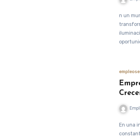
n un mun
transfor
iluminac
oportun
empleos
e
Empre
Crece
Empl
En una i
constant