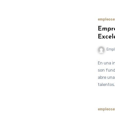
empleos
e
Empre
Excel
Empl
En una in
son fund
abre una
talentos
empleos
e