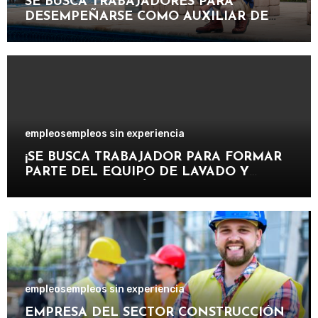
SE BUSCA TRABAJADORES PARA
DESEMPEÑARSE COMO AUXILIAR DE
PISCINA EN INSTALACIONES
RECREATIVAS, DEPORTIVAS Y
TURÍSTICAS.
empleos
empleos sin experiencia
¡SE BUSCA TRABAJADOR PARA FORMAR
PARTE DEL EQUIPO DE LAVADO Y
CUIDADO DE VEHÍCULOS EN
IMPORTANTE CENTRO DE SERVICIOS
AUTOMOTRICES!
empleos
empleos sin experiencia
EMPRESA DEL SECTOR CONSTRUCCIÓN