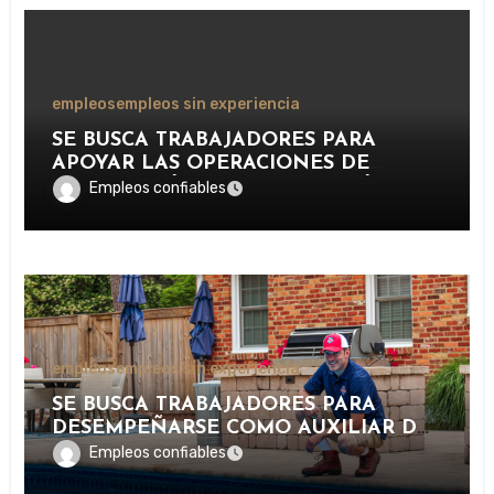
empleos
empleos sin experiencia
SE BUSCA TRABAJADORES PARA
APOYAR LAS OPERACIONES DE
DISTRIBUCIÓN Y ORGANIZACIÓN DE
Empleos confiables
PAQUETERÍA EN IMPORTANTE
EMPRESA LOGÍSTICA
empleos
empleos sin experiencia
SE BUSCA TRABAJADORES PARA
DESEMPEÑARSE COMO AUXILIAR DE
PISCINA EN INSTALACIONES
Empleos confiables
RECREATIVAS, DEPORTIVAS Y