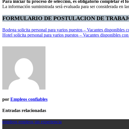
Para iniciar tu proceso de selección, es obligatorio completar el f
La información suministrada será evaluada para ser considerada en las 
FORMULARIO DE POSTULACION DE TRABAJO
Navegación
Bodega solicita personal para varios puestos – Vacantes disponibles 
Hotel solicita personal para varios puestos – Vacantes disponibles co
de
entradas
por
Empleos confiables
Entradas relacionadas
empleos
empleos sin experiencia