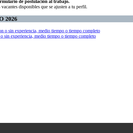
ormulario de postulación al trabajo.
vacantes disponibles que se ajusten a tu perfil.
 2026
con o sin experiencia, medio tiempo o tiempo completo
n o sin experiencia, medio tiempo o tiempo completo