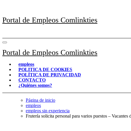
Saltar
al
contenido
Portal de Empleos Comlinkties
Portal de Empleos Comlinkties
empleos
POLITICA DE COOKIES
POLÍTICA DE PRIVACIDAD
CONTACTO
¿Quiénes somos?
Página de inicio
empleos
empleos sin experiencia
Frutería solicita personal para varios puestos – Vacante