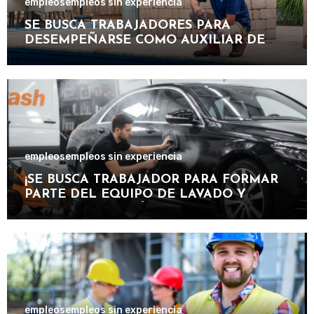
empleos
empleos sin experiencia
SE BUSCA TRABAJADORES PARA
DESEMPEÑARSE COMO AUXILIAR DE
PISCINA EN INSTALACIONES
RECREATIVAS, DEPORTIVAS Y
TURÍSTICAS.
empleos
empleos sin experiencia
¡SE BUSCA TRABAJADOR PARA FORMAR
PARTE DEL EQUIPO DE LAVADO Y
CUIDADO DE VEHÍCULOS EN
IMPORTANTE CENTRO DE SERVICIOS
AUTOMOTRICES!
empleos
empleos sin experiencia