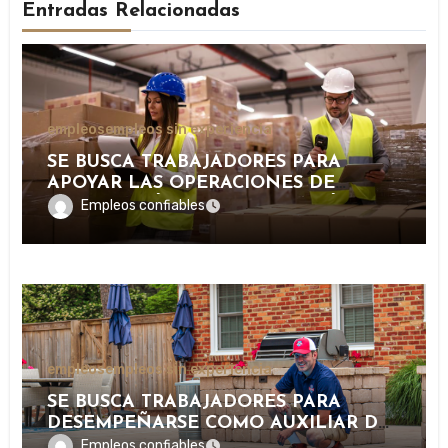
Entradas Relacionadas
empleos
empleos sin experiencia
SE BUSCA TRABAJADORES PARA
APOYAR LAS OPERACIONES DE
DISTRIBUCIÓN Y ORGANIZACIÓN DE
Empleos confiables
PAQUETERÍA EN IMPORTANTE
EMPRESA LOGÍSTICA
empleos
empleos sin experiencia
SE BUSCA TRABAJADORES PARA
DESEMPEÑARSE COMO AUXILIAR DE
PISCINA EN INSTALACIONES
Empleos confiables