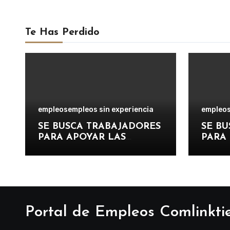
Te Has Perdido
empleos
empleos sin experiencia
empleo
SE BUSCA TRABAJADORES
SE B
PARA APOYAR LAS
PARA
OPERACIONES DE
COMO
DISTRIBUCIÓN Y
PISCI
ORGANIZACIÓN DE
INST
PAQUETERÍA EN
RECRE
IMPORTANTE EMPRESA
DEPOR
LOGÍSTICA
TURÍS
Portal de Empleos Comlinkti