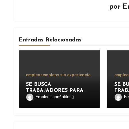
por
E
Entradas Relacionadas
empleos
empleos sin experiencia
empleo
SE BUSCA
SE B
TRABAJADORES PARA
TRAB
APOYAR LAS
DESE
Empleos confiables
Em
OPERACIONES DE
AUXI
DISTRIBUCIÓN Y
EN I
ORGANIZACIÓN DE
RECR
PAQUETERÍA EN
DEPO
IMPORTANTE EMPRESA
TURÍS