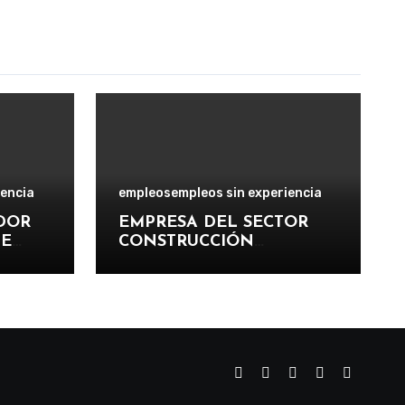
iencia
empleos
empleos sin experiencia
ADOR
EMPRESA DEL SECTOR
TE
CONSTRUCCIÓN
VADO
REQUIERE PERSONAL DE
APOYO PARA PARTICIPAR
EN PROYECTOS DE
RO DE
OBRAS, MANTENIMIENTO
E INFRAESTRUCTURA