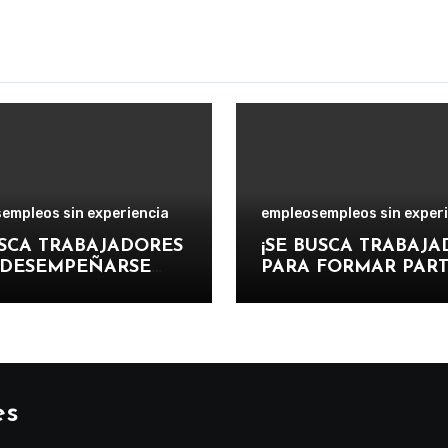
s
empleos sin experiencia
empleos
empleos sin exper
USCA TRABAJADORES
¡SE BUSCA TRABAJ
 DESEMPEÑARSE
PARA FORMAR PAR
 AUXILIAR DE
DEL EQUIPO DE LA
NA EN
Y CUIDADO DE
ALACIONES
VEHÍCULOS EN
ATIVAS,
IMPORTANTE CENT
TIVAS Y
SERVICIOS
TICAS.
AUTOMOTRICES!
es