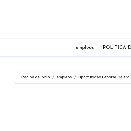
Saltar
al
contenido
empleos
POLITICA 
Página de inicio
empleos
Oportunidad Laboral: Cajero o