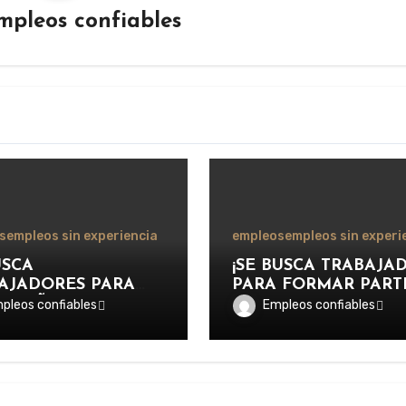
mpleos confiables
s
empleos sin experiencia
empleos
empleos sin experi
USCA
¡SE BUSCA TRABAJA
AJADORES PARA
PARA FORMAR PART
MPEÑARSE COMO
DEL EQUIPO DE LA
pleos confiables
Empleos confiables
LIAR DE PISCINA
Y CUIDADO DE
NSTALACIONES
VEHÍCULOS EN
EATIVAS,
IMPORTANTE CENT
RTIVAS Y
DE SERVICIOS
TICAS.
AUTOMOTRICES!