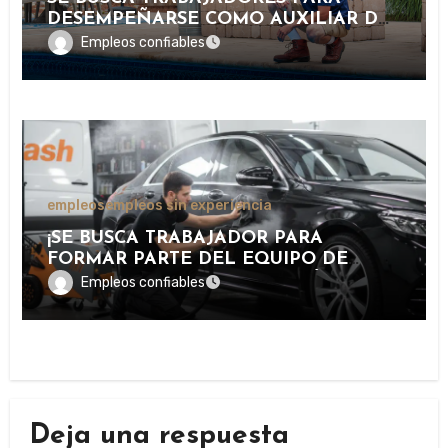
DESEMPEÑARSE COMO AUXILIAR DE
PISCINA EN INSTALACIONES
Empleos confiables
RECREATIVAS, DEPORTIVAS Y
TURÍSTICAS.
empleos
empleos sin experiencia
¡SE BUSCA TRABAJADOR PARA
FORMAR PARTE DEL EQUIPO DE
LAVADO Y CUIDADO DE VEHÍCULOS
Empleos confiables
EN IMPORTANTE CENTRO DE
SERVICIOS AUTOMOTRICES!
Deja una respuesta