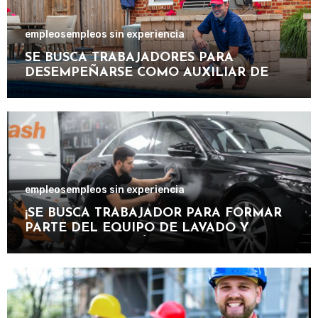
empleos
empleos sin experiencia
SE BUSCA TRABAJADORES PARA
DESEMPEÑARSE COMO AUXILIAR DE
PISCINA EN INSTALACIONES
RECREATIVAS, DEPORTIVAS Y
TURÍSTICAS.
empleos
empleos sin experiencia
¡SE BUSCA TRABAJADOR PARA FORMAR
PARTE DEL EQUIPO DE LAVADO Y
CUIDADO DE VEHÍCULOS EN
IMPORTANTE CENTRO DE SERVICIOS
AUTOMOTRICES!