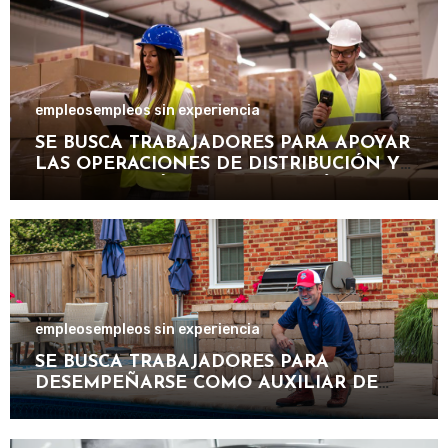
empleos
empleos sin experiencia
SE BUSCA TRABAJADORES PARA APOYAR
LAS OPERACIONES DE DISTRIBUCIÓN Y
ORGANIZACIÓN DE PAQUETERÍA EN
IMPORTANTE EMPRESA LOGÍSTICA
empleos
empleos sin experiencia
SE BUSCA TRABAJADORES PARA
DESEMPEÑARSE COMO AUXILIAR DE
PISCINA EN INSTALACIONES
RECREATIVAS, DEPORTIVAS Y
TURÍSTICAS.