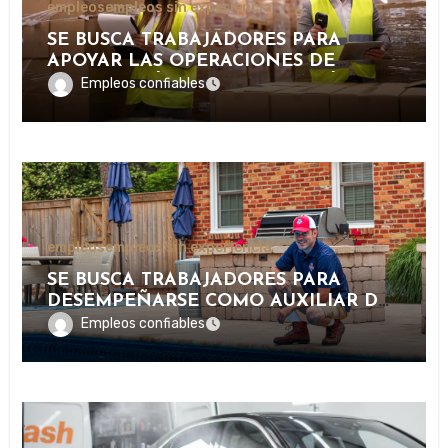
empleos
empleos sin experiencia
SE BUSCA TRABAJADORES PARA
APOYAR LAS OPERACIONES DE
DISTRIBUCIÓN Y ORGANIZACIÓN DE
Empleos confiables
PAQUETERÍA EN IMPORTANTE
EMPRESA LOGÍSTICA
empleos
empleos sin experiencia
SE BUSCA TRABAJADORES PARA
DESEMPEÑARSE COMO AUXILIAR DE
PISCINA EN INSTALACIONES
Empleos confiables
RECREATIVAS, DEPORTIVAS Y
TURÍSTICAS.