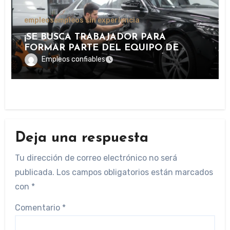
empleos
empleos sin experiencia
¡SE BUSCA TRABAJADOR PARA
FORMAR PARTE DEL EQUIPO DE
LAVADO Y CUIDADO DE VEHÍCULOS
Empleos confiables
EN IMPORTANTE CENTRO DE
SERVICIOS AUTOMOTRICES!
Deja una respuesta
Tu dirección de correo electrónico no será
publicada.
Los campos obligatorios están marcados
con
*
Comentario
*