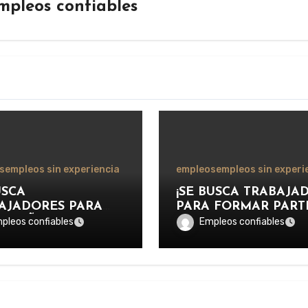
mpleos confiables
s
empleos sin experiencia
empleos
empleos sin experi
USCA
¡SE BUSCA TRABAJA
AJADORES PARA
PARA FORMAR PART
MPEÑARSE COMO
DEL EQUIPO DE LA
pleos confiables
Empleos confiables
LIAR DE PISCINA
Y CUIDADO DE
NSTALACIONES
VEHÍCULOS EN
EATIVAS,
IMPORTANTE CENT
RTIVAS Y
DE SERVICIOS
TICAS.
AUTOMOTRICES!