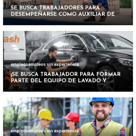
SE BUSCA TRABAJADORES PARA
DESEMPEÑARSE COMO AUXILIAR DE
PISCINA EN INSTALACIONES
RECREATIVAS, DEPORTIVAS Y
TURÍSTICAS.
empleos
empleos sin experiencia
¡SE BUSCA TRABAJADOR PARA FORMAR
PARTE DEL EQUIPO DE LAVADO Y
CUIDADO DE VEHÍCULOS EN
IMPORTANTE CENTRO DE SERVICIOS
AUTOMOTRICES!
empleos
empleos sin experiencia