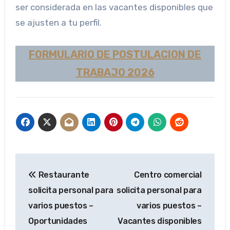
ser considerada en las vacantes disponibles que
se ajusten a tu perfil.
FORMULARIO DE POSTULACION DE
TRABAJO 2026
Navegación
Restaurante
Centro comercial
de
solicita personal para
solicita personal para
entradas
varios puestos –
varios puestos –
Oportunidades
Vacantes disponibles