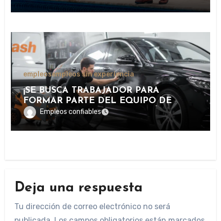
RECREATIVAS, DEPORTIVAS Y
TURÍSTICAS.
empleos
empleos sin experiencia
¡SE BUSCA TRABAJADOR PARA
FORMAR PARTE DEL EQUIPO DE
LAVADO Y CUIDADO DE VEHÍCULOS
Empleos confiables
EN IMPORTANTE CENTRO DE
SERVICIOS AUTOMOTRICES!
Deja una respuesta
Tu dirección de correo electrónico no será
publicada.
Los campos obligatorios están marcados