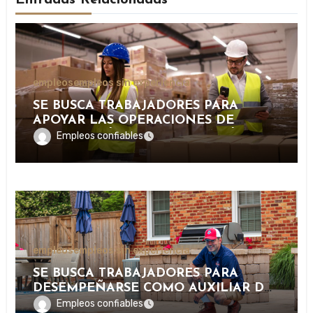
Entradas Relacionadas
empleos
empleos sin experiencia
SE BUSCA TRABAJADORES PARA
APOYAR LAS OPERACIONES DE
DISTRIBUCIÓN Y ORGANIZACIÓN DE
Empleos confiables
PAQUETERÍA EN IMPORTANTE
EMPRESA LOGÍSTICA
empleos
empleos sin experiencia
SE BUSCA TRABAJADORES PARA
DESEMPEÑARSE COMO AUXILIAR DE
PISCINA EN INSTALACIONES
Empleos confiables